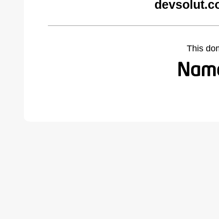
devsolut.c
This do